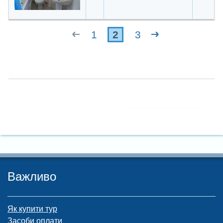
1
2
3
Важливо
Як купити тур
Засоби оплати