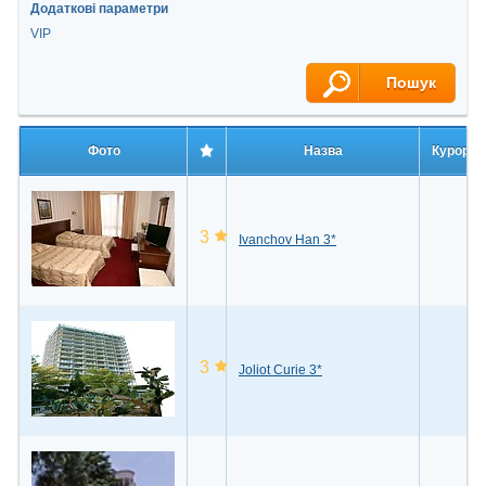
Додаткові параметри
VIP
Пошук
Фото
Назва
Курорт
3
Ivanchov Han 3*
3
Joliot Curie 3*