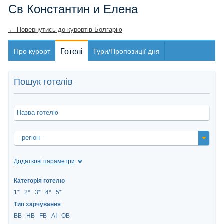
Св Константин и Елена
← Повернутись до курортів Болгарію
Про курорт
Готелі
Тури/Пропозиції дня
Пошук готелів
- регіон -
Додаткові параметри
Категорія готелю
1*
2*
3*
4*
5*
Тип харчування
BB
HB
FВ
AI
OB