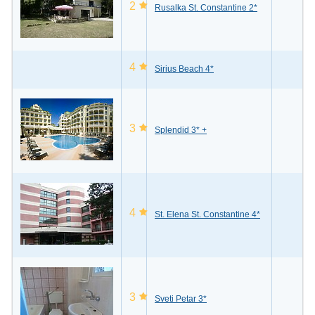
2
Rusalka St. Constantine 2*
4
Sirius Beach 4*
3
Splendid 3* +
4
St. Elena St. Constantine 4*
3
Sveti Petar 3*