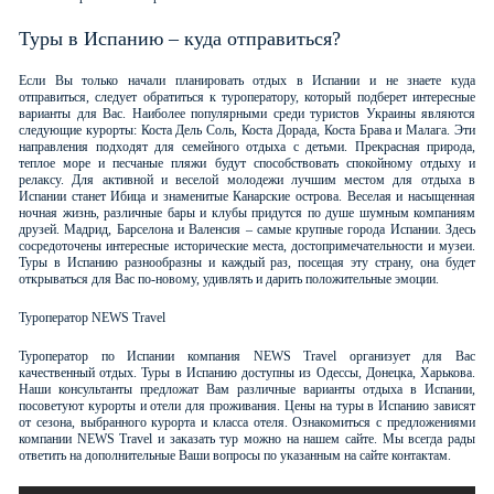
Туры в Испанию – куда отправиться?
Если Вы только начали планировать отдых в Испании и не знаете куда
отправиться, следует обратиться к туроператору, который подберет интересные
варианты для Вас. Наиболее популярными среди туристов Украины являются
следующие курорты: Коста Дель Соль, Коста Дорада, Коста Брава и Малага. Эти
направления подходят для семейного отдыха с детьми. Прекрасная природа,
теплое море и песчаные пляжи будут способствовать спокойному отдыху и
релаксу. Для активной и веселой молодежи лучшим местом для отдыха в
Испании станет Ибица и знаменитые Канарские острова. Веселая и насыщенная
ночная жизнь, различные бары и клубы придутся по душе шумным компаниям
друзей. Мадрид, Барселона и Валенсия – самые крупные города Испании. Здесь
сосредоточены интересные исторические места, достопримечательности и музеи.
Туры в Испанию разнообразны и каждый раз, посещая эту страну, она будет
открываться для Вас по-новому, удивлять и дарить положительные эмоции.
Туроператор NEWS Travel
Туроператор по Испании компания NEWS Travel организует для Вас
качественный отдых. Туры в Испанию доступны из Одессы, Донецка, Харькова.
Наши консультанты предложат Вам различные варианты отдыха в Испании,
посоветуют курорты и отели для проживания. Цены на туры в Испанию зависят
от сезона, выбранного курорта и класса отеля. Ознакомиться с предложениями
компании NEWS Travel и заказать тур можно на нашем сайте. Мы всегда рады
ответить на дополнительные Ваши вопросы по указанным на сайте контактам.