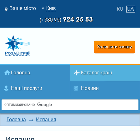
Ваше місто
Київ
RU
UA
924 25 53
(+380 95)
Залишити заявку
Головна
Каталог країн
Наші послуги
Новини
Головна
Испания
Испания