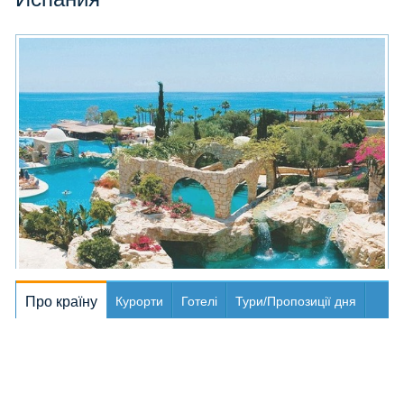
Про країну
Курорти
Готелі
Тури/Пропозиції дня