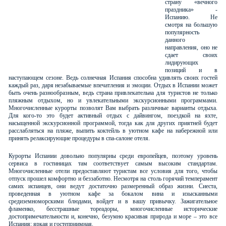
страну «вечного
праздника» -
Испанию. Не
смотря на большую
популярность
данного
направления, оно не
сдает своих
лидирующих
позиций и в
наступающем сезоне. Ведь солнечная Испания способна удивлять своих гостей
каждый раз, даря незабываемые впечатления и эмоции. Отдых в Испании может
быть очень разнообразным, ведь страна привлекательна для туристов не только
пляжным отдыхом, но и увлекательными экскурсионными программами.
Многочисленные курорты позволят Вам выбрать различные варианты отдыха.
Для кого-то это будет активный отдых с дайвингом, поездкой на яхте,
насыщенной экскурсионной программой, тогда как для других приятней будет
расслабляться на пляже, выпить коктейль в уютном кафе на набережной или
принять релаксирующие процедуры в спа-салоне отеля.
Курорты Испании довольно популярны среди европейцев, поэтому уровень
сервиса в гостиницах там соответствует самым высоким стандартам.
Многочисленные отели предоставляют туристам все условия для того, чтобы
отпуск прошел комфортно и беззаботно. Несмотря на столь горячий темперамент
самих испанцев, они ведут достаточно размеренный образ жизни. Сиеста,
проведенная в уютном кафе за бокалом вина и изысканными
средиземноморскими блюдами, войдет и в вашу привычку. Зажигательное
фламенко, бесстрашные тореадоры, многочисленные исторические
достопримечательности и, конечно, безумно красивая природа и море – это все
Испания: яркая и гостеприимная.