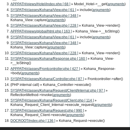
APPPATH/views/Hotel/index.php [ 68 ]
» Model_Hotel->__get(
arguments
)
SYSPATH/classes/Kohana/View.php [ 61 ]
» include(
arguments
)
SYSPATH/classes/Kohana/View.php [ 348 ]
»
Kohana_View::capture(
arguments
)
SYSPATH/classes/Kohana/View.php [ 228 ]
» Kohana_View->render()
APPPATH/views/global/html.php [ 163 ]
» Kohana_View->__toString()
SYSPATH/classes/Kohana/View.php [ 61 ]
» include(
arguments
)
SYSPATH/classes/Kohana/View.php [ 348 ]
»
Kohana_View::capture(
arguments
)
SYSPATH/classes/Kohana/View.php [ 228 ]
» Kohana_View->render()
SYSPATH/classes/Kohana/Response.php [ 160 ]
» Kohana_View-
>__toString()
APPPATH/classes/Frontcontroller.php [ 427 ]
» Kohana_Response-
>body(
arguments
)
SYSPATH/classes/Kohana/Controller.php [ 87 ]
» Frontcontroller->after()
{PHP internal call}
» Kohana_Controller->execute()
SYSPATH/classes/Kohana/Request/Client/Internal.php [ 97 ]
»
ReflectionMethod->invoke(
arguments
)
SYSPATH/classes/Kohana/Request/Client.php [ 114 ]
»
Kohana_Request_Client_Internal->execute_request(
arguments
)
SYSPATH/classes/Kohana/Request.php [ 990 ]
»
Kohana_Request_Client->execute(
arguments
)
DOCROOT/index.php [ 136 ]
» Kohana_Request->execute()