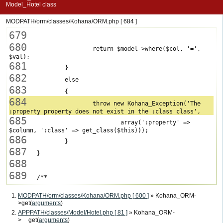
Model_Hotel class
MODPATH/orm/classes/Kohana/ORM.php [ 684 ]
679
680
 			return $model->where($col, '=', 
681
682
683
684
 			throw new Kohana_Exception('The 
685
 				array(':property' => 
686
687
688
689
MODPATH/orm/classes/Kohana/ORM.php [ 600 ]
» Kohana_ORM-
>get(
arguments
)
APPPATH/classes/Model/Hotel.php [ 81 ]
» Kohana_ORM-
>__get(
arguments
)