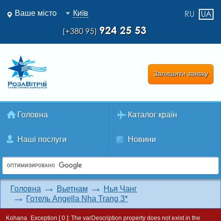
Ваше місто
Київ
RU
UA
924 25 53
(+380 95)
Залишити заявку
Головна
Каталог країн
Наші послуги
Новини
Головна
Вьетнам
Нья Чанг
Готель Angella Nha Trang 3*
Kohana_Exception [ 0 ]:
The varDescription property does not exist in the