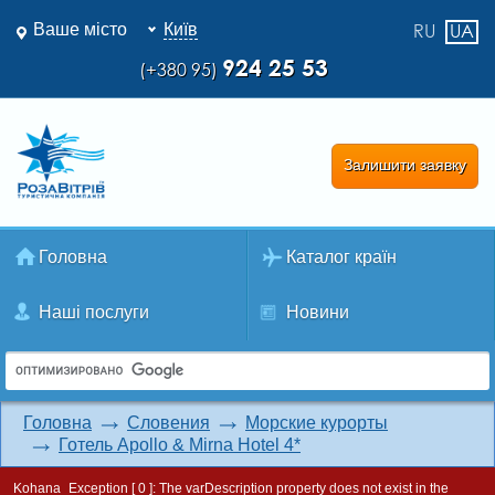
Ваше місто
Київ
RU
UA
924 25 53
(+380 95)
Залишити заявку
Головна
Каталог країн
Наші послуги
Новини
Головна
Словения
Морские курорты
Готель Apollo & Mirna Hotel 4*
Kohana_Exception [ 0 ]:
The varDescription property does not exist in the