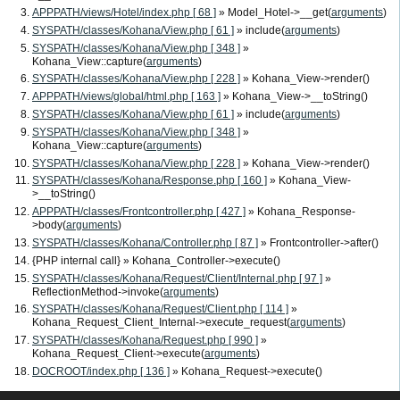
APPPATH/views/Hotel/index.php [ 68 ]
» Model_Hotel->__get(
arguments
)
SYSPATH/classes/Kohana/View.php [ 61 ]
» include(
arguments
)
SYSPATH/classes/Kohana/View.php [ 348 ]
»
Kohana_View::capture(
arguments
)
SYSPATH/classes/Kohana/View.php [ 228 ]
» Kohana_View->render()
APPPATH/views/global/html.php [ 163 ]
» Kohana_View->__toString()
SYSPATH/classes/Kohana/View.php [ 61 ]
» include(
arguments
)
SYSPATH/classes/Kohana/View.php [ 348 ]
»
Kohana_View::capture(
arguments
)
SYSPATH/classes/Kohana/View.php [ 228 ]
» Kohana_View->render()
SYSPATH/classes/Kohana/Response.php [ 160 ]
» Kohana_View-
>__toString()
APPPATH/classes/Frontcontroller.php [ 427 ]
» Kohana_Response-
>body(
arguments
)
SYSPATH/classes/Kohana/Controller.php [ 87 ]
» Frontcontroller->after()
{PHP internal call}
» Kohana_Controller->execute()
SYSPATH/classes/Kohana/Request/Client/Internal.php [ 97 ]
»
ReflectionMethod->invoke(
arguments
)
SYSPATH/classes/Kohana/Request/Client.php [ 114 ]
»
Kohana_Request_Client_Internal->execute_request(
arguments
)
SYSPATH/classes/Kohana/Request.php [ 990 ]
»
Kohana_Request_Client->execute(
arguments
)
DOCROOT/index.php [ 136 ]
» Kohana_Request->execute()