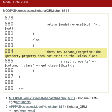
Model_Hotel class
MODPATH/orm/classes/Kohana/ORM.php [ 684 ]
679
680
 			return $model->where($col, '=', 
681
682
683
684
 			throw new Kohana_Exception('The 
685
 				array(':property' => 
686
687
688
689
MODPATH/orm/classes/Kohana/ORM.php [ 600 ]
» Kohana_ORM-
>get(
arguments
)
APPPATH/classes/Model/Hotel.php [ 81 ]
» Kohana_ORM-
>__get(
arguments
)