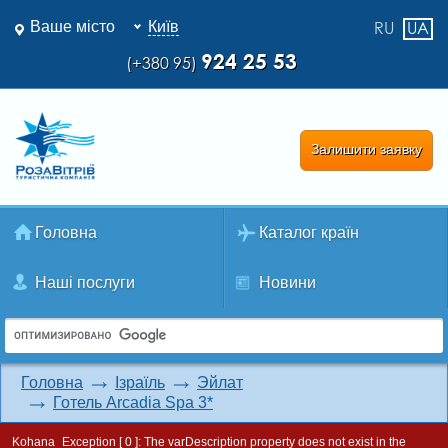
Ваше місто
Київ
RU
UA
924 25 53
(+380 95)
Залишити заявку
Головна
Каталог країн
Наші послуги
Новини
Головна
Ізраїль
Эйлат
Готель Arcadia Spa 3*
Kohana_Exception [ 0 ]:
The varDescription property does not exist in the