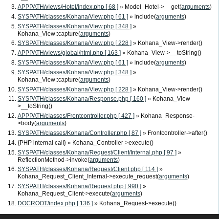
APPPATH/views/Hotel/index.php [ 68 ]
» Model_Hotel->__get(
arguments
)
SYSPATH/classes/Kohana/View.php [ 61 ]
» include(
arguments
)
SYSPATH/classes/Kohana/View.php [ 348 ]
»
Kohana_View::capture(
arguments
)
SYSPATH/classes/Kohana/View.php [ 228 ]
» Kohana_View->render()
APPPATH/views/global/html.php [ 163 ]
» Kohana_View->__toString()
SYSPATH/classes/Kohana/View.php [ 61 ]
» include(
arguments
)
SYSPATH/classes/Kohana/View.php [ 348 ]
»
Kohana_View::capture(
arguments
)
SYSPATH/classes/Kohana/View.php [ 228 ]
» Kohana_View->render()
SYSPATH/classes/Kohana/Response.php [ 160 ]
» Kohana_View-
>__toString()
APPPATH/classes/Frontcontroller.php [ 427 ]
» Kohana_Response-
>body(
arguments
)
SYSPATH/classes/Kohana/Controller.php [ 87 ]
» Frontcontroller->after()
{PHP internal call}
» Kohana_Controller->execute()
SYSPATH/classes/Kohana/Request/Client/Internal.php [ 97 ]
»
ReflectionMethod->invoke(
arguments
)
SYSPATH/classes/Kohana/Request/Client.php [ 114 ]
»
Kohana_Request_Client_Internal->execute_request(
arguments
)
SYSPATH/classes/Kohana/Request.php [ 990 ]
»
Kohana_Request_Client->execute(
arguments
)
DOCROOT/index.php [ 136 ]
» Kohana_Request->execute()