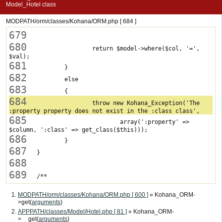
Model_Hotel class
MODPATH/orm/classes/Kohana/ORM.php [ 684 ]
679
680
 			return $model->where($col, '=', 
681
682
683
684
 			throw new Kohana_Exception('The 
685
 				array(':property' => 
686
687
688
689
MODPATH/orm/classes/Kohana/ORM.php [ 600 ]
» Kohana_ORM-
>get(
arguments
)
APPPATH/classes/Model/Hotel.php [ 81 ]
» Kohana_ORM-
>__get(
arguments
)