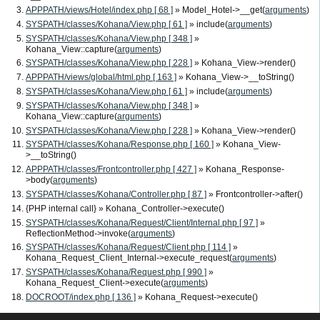
APPPATH/views/Hotel/index.php [ 68 ]
» Model_Hotel->__get(
arguments
)
SYSPATH/classes/Kohana/View.php [ 61 ]
» include(
arguments
)
SYSPATH/classes/Kohana/View.php [ 348 ]
»
Kohana_View::capture(
arguments
)
SYSPATH/classes/Kohana/View.php [ 228 ]
» Kohana_View->render()
APPPATH/views/global/html.php [ 163 ]
» Kohana_View->__toString()
SYSPATH/classes/Kohana/View.php [ 61 ]
» include(
arguments
)
SYSPATH/classes/Kohana/View.php [ 348 ]
»
Kohana_View::capture(
arguments
)
SYSPATH/classes/Kohana/View.php [ 228 ]
» Kohana_View->render()
SYSPATH/classes/Kohana/Response.php [ 160 ]
» Kohana_View-
>__toString()
APPPATH/classes/Frontcontroller.php [ 427 ]
» Kohana_Response-
>body(
arguments
)
SYSPATH/classes/Kohana/Controller.php [ 87 ]
» Frontcontroller->after()
{PHP internal call}
» Kohana_Controller->execute()
SYSPATH/classes/Kohana/Request/Client/Internal.php [ 97 ]
»
ReflectionMethod->invoke(
arguments
)
SYSPATH/classes/Kohana/Request/Client.php [ 114 ]
»
Kohana_Request_Client_Internal->execute_request(
arguments
)
SYSPATH/classes/Kohana/Request.php [ 990 ]
»
Kohana_Request_Client->execute(
arguments
)
DOCROOT/index.php [ 136 ]
» Kohana_Request->execute()