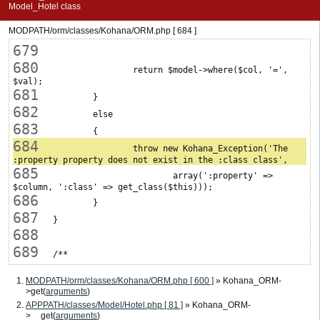
Model_Hotel class
MODPATH/orm/classes/Kohana/ORM.php [ 684 ]
679
680
 			return $model->where($col, '=', 
681
682
683
684
 			throw new Kohana_Exception('The 
685
 				array(':property' => 
686
687
688
689
MODPATH/orm/classes/Kohana/ORM.php [ 600 ]
» Kohana_ORM-
>get(
arguments
)
APPPATH/classes/Model/Hotel.php [ 81 ]
» Kohana_ORM-
>__get(
arguments
)