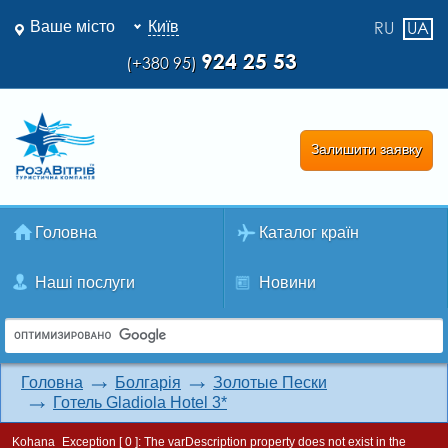
Ваше місто
Київ
RU
UA
924 25 53
(+380 95)
Залишити заявку
Головна
Каталог країн
Наші послуги
Новини
Головна
Болгарія
Золотые Пески
Готель Gladiola Hotel 3*
Kohana_Exception [ 0 ]:
The varDescription property does not exist in the