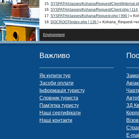
SYSPATH/classes/Kohana/Request/Client/Internal.ph
SYSPATH/classes/Kohana/Request/Client.php [ 114 
SYSPATH/classes/Kohana/Request.php [ 990 ]
» Ko
DOCROOT/index.php [ 136 ]
» Kohana_Request->ex
Environment
Важливо
Пос
Як купити тур
Замо
Засоби оплати
Авіак
Інформація туристу
Чарт
Словник туриста
Авто
Пам'ятка туристу
ЗД К
Наші сертифікати
Корп
Наші контакти
Візов
Стра
E-mai