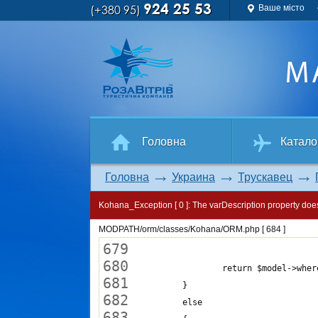
924 25 53
(+380 95)
Ваше місто
Головна
Катало
Головна
Украина
Трускавец
Kohana_Exception [ 0 ]:
The varDescription property does
MODPATH/orm/classes/Kohana/ORM.php [ 684 ]
679
680
681
682
683