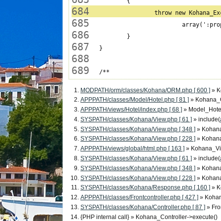
684
685
686
687
688
689
MODPATH/orm/classes/Kohana/ORM.php [ 600 ]
» 
APPPATH/classes/Model/Hotel.php [ 81 ]
» Kohana_
APPPATH/views/Hotel/index.php [ 68 ]
» Model_Hote
SYSPATH/classes/Kohana/View.php [ 61 ]
» include(
SYSPATH/classes/Kohana/View.php [ 348 ]
» Kohana
SYSPATH/classes/Kohana/View.php [ 228 ]
» Kohan
APPPATH/views/global/html.php [ 163 ]
» Kohana_Vi
SYSPATH/classes/Kohana/View.php [ 61 ]
» include(
SYSPATH/classes/Kohana/View.php [ 348 ]
» Kohana
SYSPATH/classes/Kohana/View.php [ 228 ]
» Kohan
SYSPATH/classes/Kohana/Response.php [ 160 ]
» K
APPPATH/classes/Frontcontroller.php [ 427 ]
» Koha
SYSPATH/classes/Kohana/Controller.php [ 87 ]
» Fro
{PHP internal call}
» Kohana_Controller->execute()