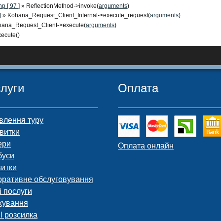
p [ 97 ]
» ReflectionMethod->invoke(
arguments
)
]
» Kohana_Request_Client_Internal->execute_request(
arguments
)
hana_Request_Client->execute(
arguments
)
ecute()
луги
Оплата
влення туру
витки
ери
Оплата онлайн
буси
витки
оративне обслуговування
і послуги
хування
l розсилка