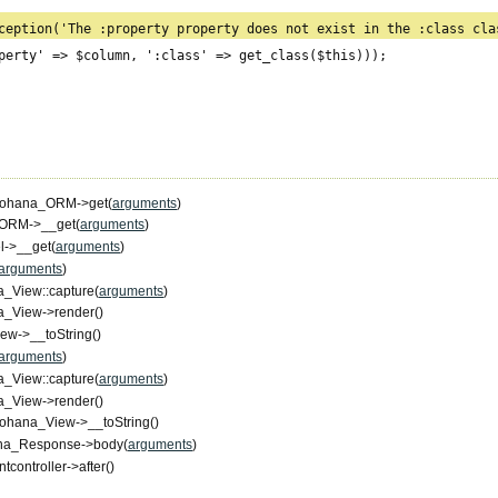
Kohana_ORM->get(
arguments
)
ORM->__get(
arguments
)
l->__get(
arguments
)
arguments
)
_View::capture(
arguments
)
a_View->render()
ew->__toString()
arguments
)
_View::capture(
arguments
)
a_View->render()
ohana_View->__toString()
na_Response->body(
arguments
)
ntcontroller->after()