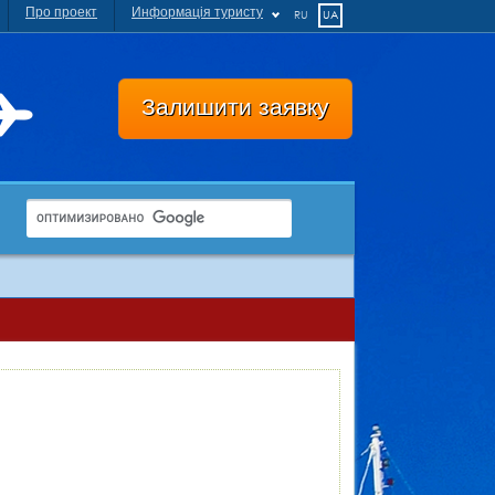
Про проект
Информація туристу
RU
UA
Залишити заявку