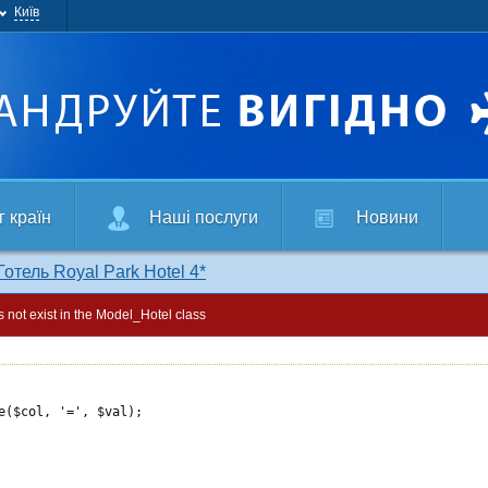
Київ
г країн
Наші послуги
Новини
Готель Royal Park Hotel 4*
 not exist in the Model_Hotel class