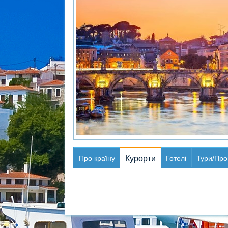
Про країну
Курорти
Готелі
Тури/Про