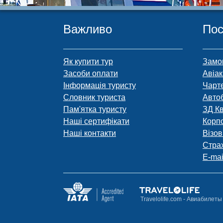
Важливо
Пос
Як купити тур
Замо
Засоби оплати
Авіак
Інформація туристу
Чарт
Словник туриста
Авто
Пам'ятка туристу
ЗД К
Наші сертифікати
Корп
Наші контакти
Візов
Стра
E-mai
Travelolife.com - Авиабилет