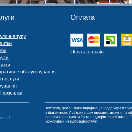
луги
Оплата
влення туру
витки
ери
Оплата онлайн
буси
витки
оративне обслуговування
і послуги
хування
l розсилка
Текстова, фото і відео інформація щодо характерис
з фактичною. У зв'язку з цим просимо звіряти її з 
просимо запитувати її у менеджерів нашої компанії
ы онлайн
можливими невідповідностями.