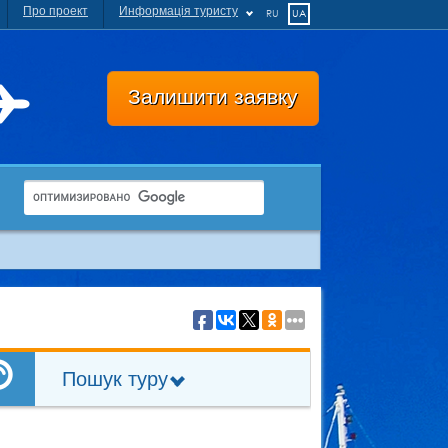
Про проект
Информація туристу
RU
UA
Залишити заявку
Пошук туру