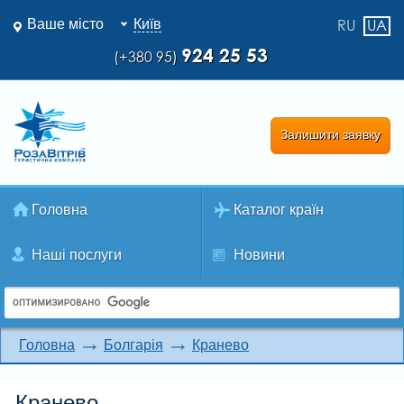
Ваше місто
Київ
RU
UA
924 25 53
(+380 95)
Залишити заявку
Головна
Каталог країн
Наші послуги
Новини
Головна
Болгарія
Кранево
Кранево