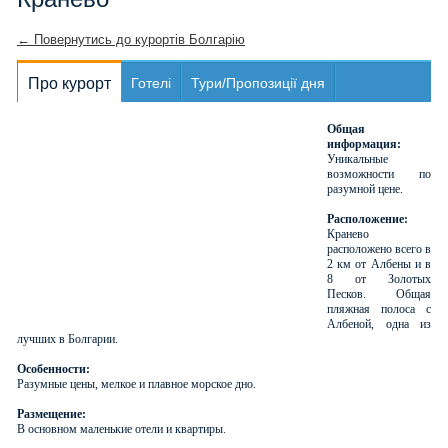
← Повернутись до курортів Болгарію
Про курорт
Готелі
Тури/Пропозиції дня
Общая
информация:
Уникальные
возможности по
разумной цене.
Расположение:
Кранево
расположено всего в
2 км от Албены и в
8 от Золотых
Песков. Общая
пляжная полоса с
Албеной, одна из
лучших в Болгарии.
Особенности:
Разумные цены, мелкое и плавное морское дно.
Размещение:
В основном маленькие отели и квартиры.