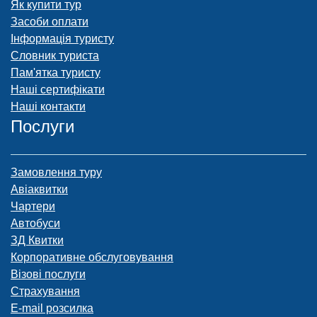
Як купити тур
Засоби оплати
Інформація туристу
Словник туриста
Пам'ятка туристу
Наші сертифікати
Наші контакти
Послуги
Замовлення туру
Авіаквитки
Чартери
Автобуси
ЗД Квитки
Корпоративне обслуговування
Візові послуги
Страхування
E-mail розсилка