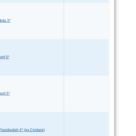
tota 3*
ort 5*
ort 5*
assikudah 4* (ex.Centara)