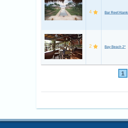
4
Bar Reef Alank
2
Bay Beach 2*
1