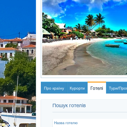
Про країну
Курорти
Готелі
Тури/Проп
Пошук готелів