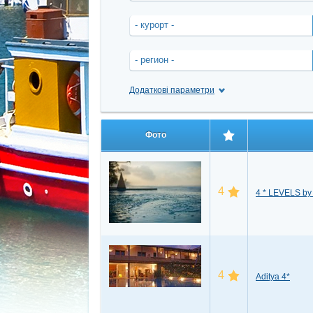
- курорт -
- регион -
Додаткові параметри
Фото
4
4 * LEVELS by
4
Aditya 4*