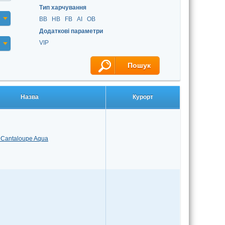
Тип харчування
BB
HB
FВ
AI
OB
Додаткові параметри
VIP
Пошук
Назва
Курорт
 Cantaloupe Aqua