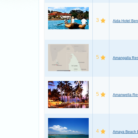
3
Aida Hotel Ben
5
Amangalla Res
5
Amanwella Res
4
Amaya Beach P