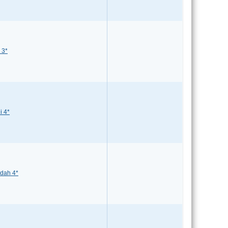
 3*
i 4*
udah 4*