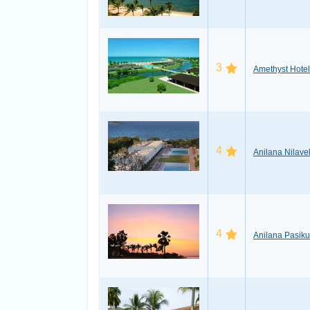
3
Amethyst Hotel
4
Anilana Nilavel
4
Anilana Pasik