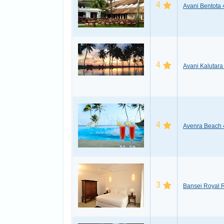
4
Avani Bentota 
4
Avani Kalutara
4
Avenra Beach 
3
Bansei Royal R