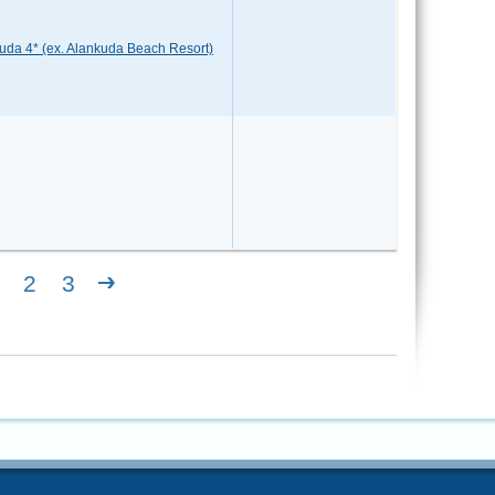
uda 4* (ex. Alankuda Beach Resort)
2
3