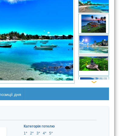
озиції дня
Категорія готелю
1*
2*
3*
4*
5*