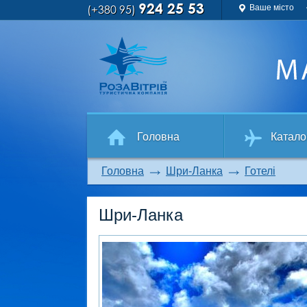
924 25 53
(+380 95)
Ваше місто
Головна
Катало
Головна
Шри-Ланка
Готелі
Шри-Ланка